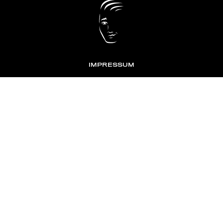
IMPRESSUM
DATENSCHUTZ
KONTAKT
NEWSLETTER
TOMONTOUR
AN INDEPENDENT AFFILIATE OF