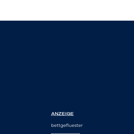
ANZEIGE
bettgefluester