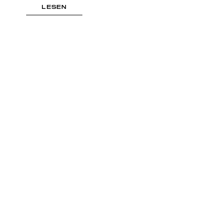
LESEN