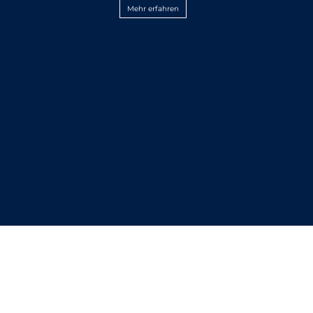
Mehr erfahren