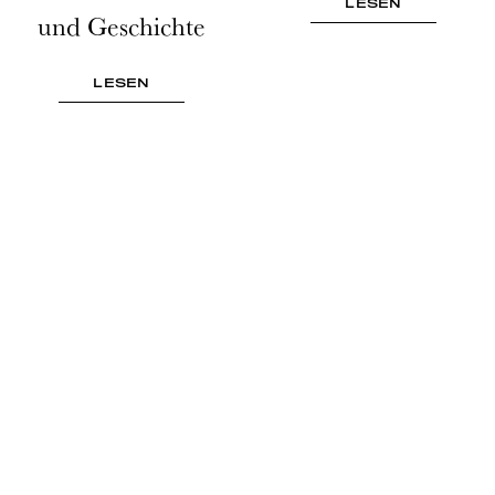
LESEN
und Geschichte
LESEN
PRIDE & PARTY
The Fabric of Freedom – WorldPride 2025