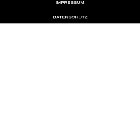
IMPRESSUM
DATENSCHUTZ
KONTAKT
NEWSLETTER
TOMONTOUR
AN INDEPENDENT AFFILIATE OF
MEMBER OF