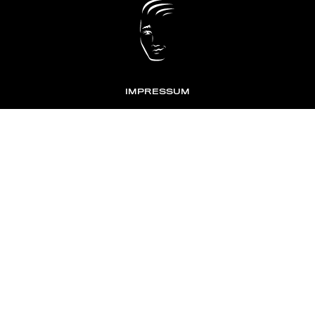
IMPRESSUM
DATENSCHUTZ
KONTAKT
NEWSLETTER
TOMONTOUR
AN INDEPENDENT AFFILIATE OF