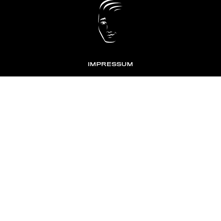
IMPRESSUM
DATENSCHUTZ
KONTAKT
NEWSLETTER
TOMONTOUR
AN INDEPENDENT AFFILIATE OF