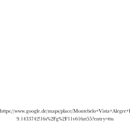
https://www.google.de/maps/place/Montebelo+Vista+Alegr
9.1433742!16s%2Fg%2F11v616zt55?entry=ttu