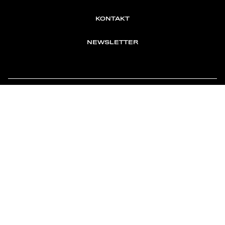
KONTAKT
NEWSLETTER
TOMONTOUR
AN INDEPENDENT AFFILIATE OF
MEMBER OF