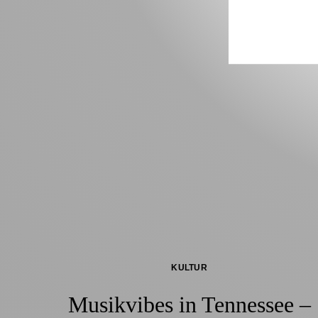
KULTUR
Musikvibes in Tennessee –