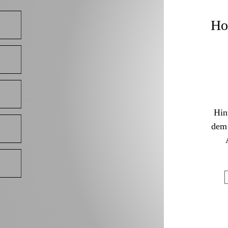
Hot
Hin
dem 