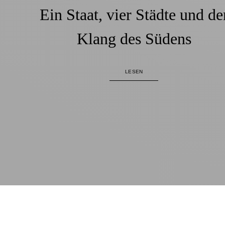
Ein Staat, vier Städte und de
Klang des Südens
LESEN