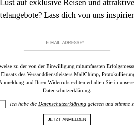
Lust auf exklusive Reisen und attraktiv
elangebote? Lass dich von uns inspirie
weise zu der von der Einwilligung mitumfassten Erfolgsmess
Memphis
Einsatz des Versanddienstleisters MailChimp, Protokullierun
Anmeldung und Ihren Widerrufsrechten erhalten Sie in unsere
Datenschutzerklärung.
Ich habe die
Datenschutzerklärung
gelesen und stimme z
HOME
TAG
MEMPHIS