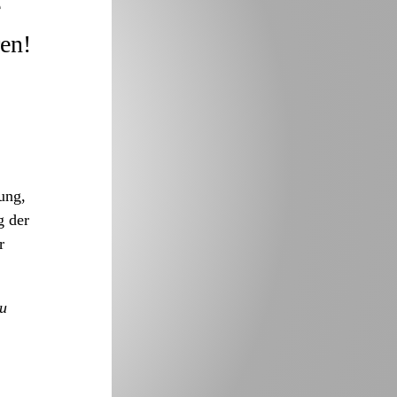
e
ren!
ung,
g der
r
u