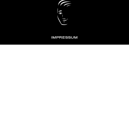
IMPRESSUM
DATENSCHUTZ
KONTAKT
NEWSLETTER
TOMONTOUR
AN INDEPENDENT AFFILIATE OF