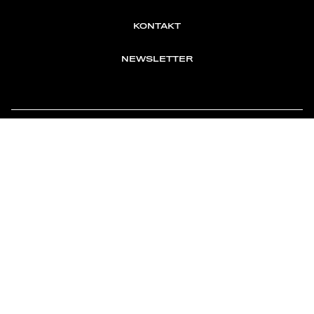
KONTAKT
NEWSLETTER
TOMONTOUR
AN INDEPENDENT AFFILIATE OF
MEMBER OF