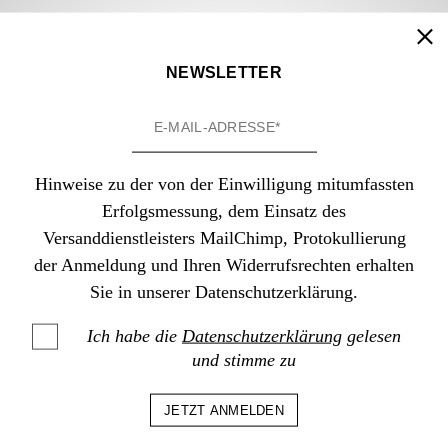
HOME
TAG
SCHNEE
NEWSLETTER
Hinweise zu der von der Einwilligung mitumfassten
Erfolgsmessung, dem Einsatz des
Versanddienstleisters MailChimp, Protokullierung
der Anmeldung und Ihren Widerrufsrechten erhalten
Sie in unserer Datenschutzerklärung.
HOTELS
Ich habe die
Datenschutzerklärung
gelesen
FORESTIS Dolomites
und stimme zu
– Wellnesshotel in
Brixen, Dolomiten