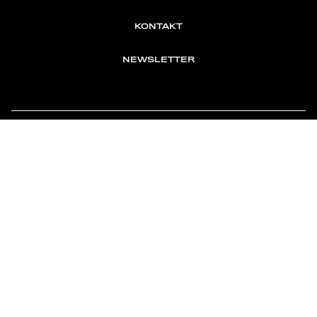
KONTAKT
NEWSLETTER
TOMONTOUR
AN INDEPENDENT AFFILIATE OF
MEMBER OF