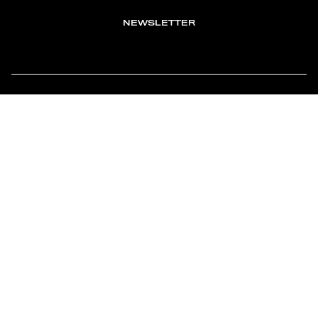
NEWSLETTER
TOMONTOUR
AN INDEPENDENT AFFILIATE OF
MEMBER OF