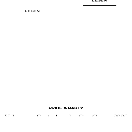
LESEN
LESEN
PRIDE & PARTY
Valencia – Gastgeber der Gay Games 2026