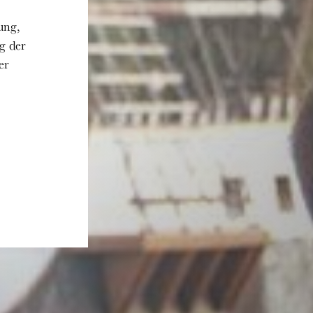
ung,
g der
er