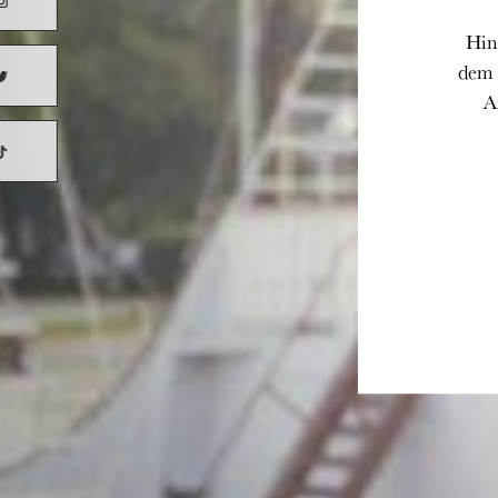
Hin
dem 
A