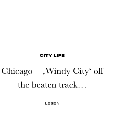
CITY LIFE
Chicago – ‚Windy City‘ off
the beaten track…
LESEN